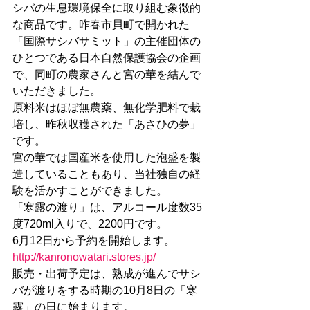
シバの生息環境保全に取り組む象徴的
な商品です。昨春市貝町で開かれた
「国際サシバサミット」の主催団体の
ひとつである日本自然保護協会の企画
で、同町の農家さんと宮の華を結んで
いただきました。
原料米はほぼ無農薬、無化学肥料で栽
培し、昨秋収穫された「あさひの夢」
です。
宮の華では国産米を使用した泡盛を製
造していることもあり、当社独自の経
験を活かすことができました。
「寒露の渡り」は、
アルコール度数35
度
720ml入りで、2200円です。
6月12日から予約を開始します。
http://kanronowatari.stores.jp/
販売・出荷予定は、熟成が進んでサシ
バが渡りをする時期の10月8日の「寒
露」の日に始まります。