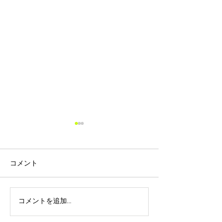
価格改定のお知らせ
平素は格別のお引き立てを賜
り、厚く御礼申し上げます。
コメント
さて、ご存知の通り報道や新
聞等から発信されていますよ
うに原油価格が 高騰してお
コメントを追加…
ゴールデンウィ
り、それに伴いガラス瓶やダ
オンラインショ
ンボールを含む包装資材、原