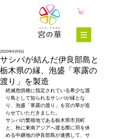
2020年6月9日
サシバが結んだ伊良部島と
栃木県の縁、泡盛「寒露の
渡り」を製造
絶滅危惧種に指定されている希少な
渡
り鳥として知られるサシバが縁とな
り、泡盛「寒露の渡り」を宮の華が造
らせていただきました。
サシバの繁殖地である栃木県市貝町
と、秋に東南アジアへ渡る際に羽を休
める中継地の伊良部島が連携して、サ