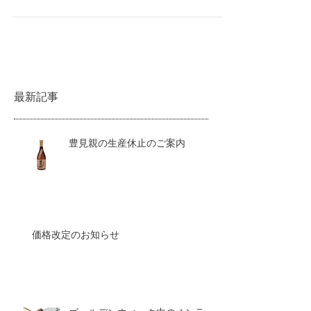
新しくなりました。壺を包んでいるのは、宮
古島の伝統的な織物です。宮古島の古酒と宮
古織の五合壺は、飛行機でお持ち帰りいただ
けるサイズとしてお土産に喜ばれています。
最新記事
豊見親の生産休止のご案内
価格改定のお知らせ