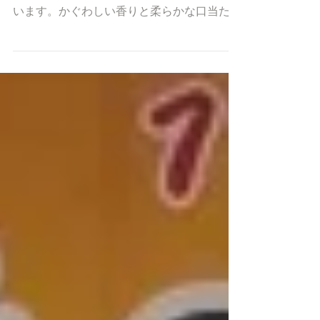
「華ごころ」は無農薬、無堆肥、無肥料の自
然農法で育てられた国産米を100%使用して
います。かぐわしい香りと柔らかな口当た
り。豊かにひろがる甘みは包み込むような余
韻を残します。国産米ならではの味わい、古
酒ならではのうまみ、こころ舞うひとときを
お楽しみください。