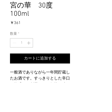
宮の華 30度
100ml
価
￥361
格
数量
*
カートに追加する
一般酒でありながら一年間貯蔵し
たお酒です。すっきりとした辛口
の泡盛は、創業からの伝統の味で
す。
▶お問い合
わせ
▶受賞歴
▶ご利用規約
▶個