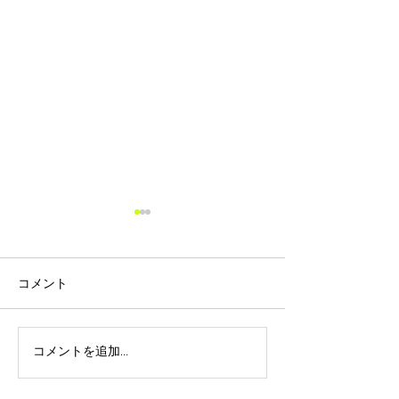
価格改定のお知らせ
平素は格別のお引き立てを賜
り、厚く御礼申し上げます。
コメント
さて、ご存知の通り報道や新
聞等から発信されていますよ
うに原油価格が 高騰してお
コメントを追加…
ゴールデンウィ
り、それに伴いガラス瓶やダ
オンラインショ
ンボールを含む包装資材、原
文について