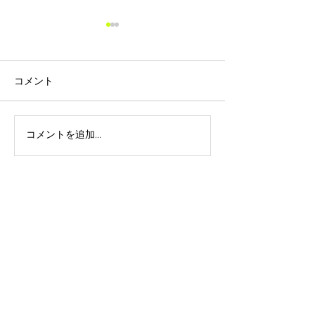
価格改定のお知らせ
平素は格別のお引き立てを賜
り、厚く御礼申し上げます。
コメント
さて、ご存知の通り報道や新
聞等から発信されていますよ
うに原油価格が 高騰してお
コメントを追加…
ゴールデンウィ
り、それに伴いガラス瓶やダ
オンラインショ
ンボールを含む包装資材、原
文について
紙、物流費の上昇により製造
コストが大幅に上昇しており
ます。 この様な状況の中、弊
社としましても自助努力の範
囲を超えており、誠に恐縮で
はございますが商品の価格改
定をお願いせざるを得ない状
況に至っております。