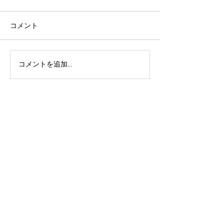
平素は格別のお引き立てを賜
り、厚く御礼申し上げます。
コメント
さて、ご存知の通り報道や新
聞等から発信されていますよ
うに原油価格が 高騰してお
コメントを追加…
ゴールデンウィ
り、それに伴いガラス瓶やダ
オンラインショ
ンボールを含む包装資材、原
文について
紙、物流費の上昇により製造
コストが大幅に上昇しており
ます。 この様な状況の中、弊
社としましても自助努力の範
囲を超えており、誠に恐縮で
はございますが商品の価格改
定をお願いせざるを得ない状
況に至っております。