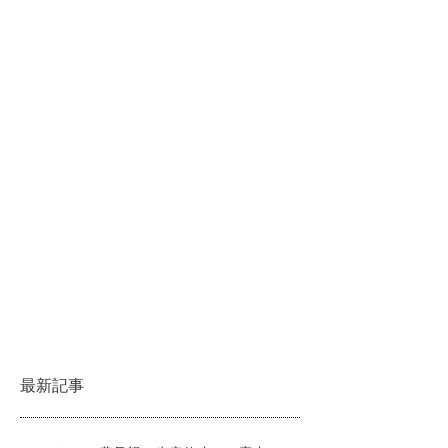
ます。 この様な状況の中、弊
社としましても自助努力の範
囲を超えており、誠に恐縮で
はございますが商品の価格改
定をお願いせざるを得ない状
況に至っております。
最新記事