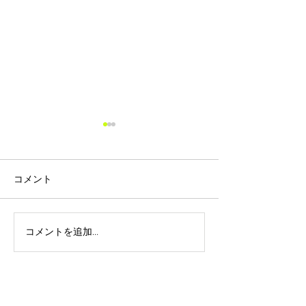
価格改定のお知らせ
平素は格別のお引き立てを賜
り、厚く御礼申し上げます。
コメント
さて、ご存知の通り報道や新
聞等から発信されていますよ
うに原油価格が 高騰してお
コメントを追加…
ゴールデンウィ
り、それに伴いガラス瓶やダ
オンラインショ
ンボールを含む包装資材、原
文について
紙、物流費の上昇により製造
コストが大幅に上昇しており